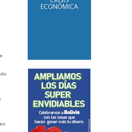
ECONÓMICA
de
ado
o
 en