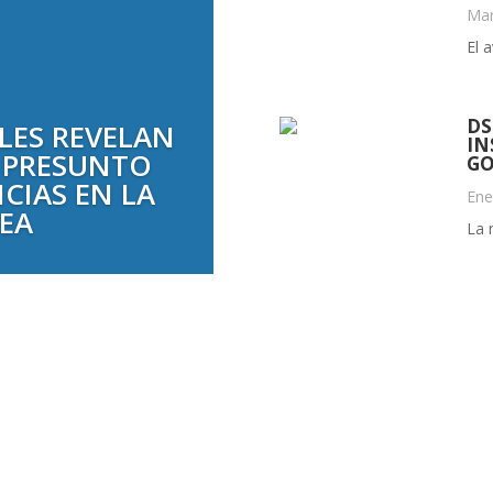
Mar
El 
D
LES REVELAN
IN
Y PRESUNTO
GO
CIAS EN LA
Ene
REA
La 
« Entradas más antiguas