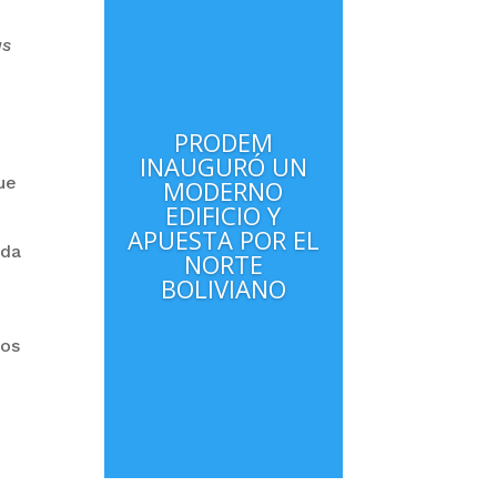
as
,
PRODEM
INAUGURÓ UN
ue
MODERNO
EDIFICIO Y
APUESTA POR EL
ada
NORTE
BOLIVIANO
dos