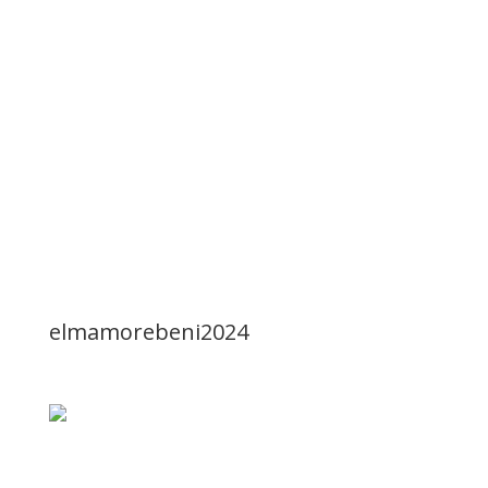
elmamorebeni2024
GALVÁN: GOBIERNO USA A EVO PARA OCULTAR LA
CRISIS