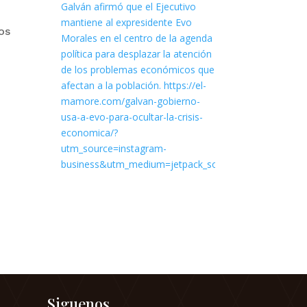
os
Siguenos