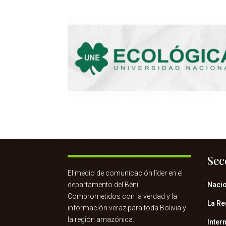
Sec
El medio de comunicación líder en el
departamento del Beni.
Naci
Comprometidos con la verdad y la
La Re
información veraz para toda Bolivia y
la región amazónica.
Inter