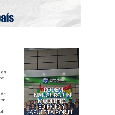
 ha
ra
PRODEM
INAUGURÓ UN
 de
MODERNO
 en
EDIFICIO Y
APUESTA POR EL
lir