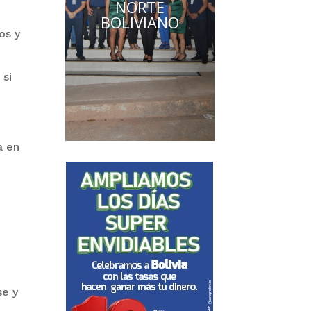
NORTE
BOLIVIANO
os y
 si
a en
se y