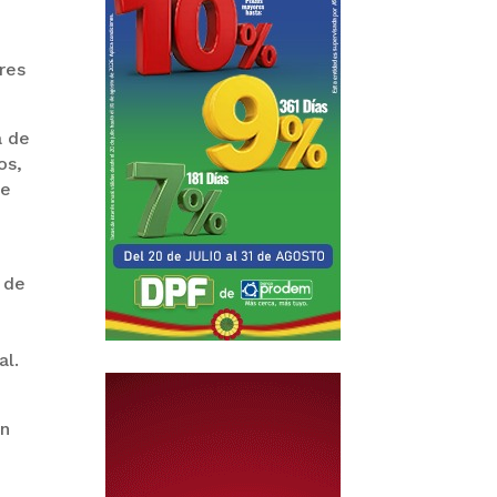
u
eres
a de
os,
de
 de
al.
ún