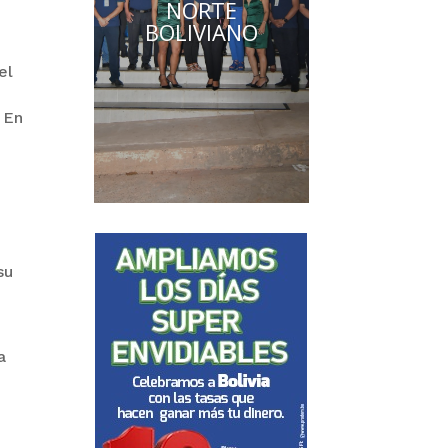
NORTE
BOLIVIANO
el
 En
su
a