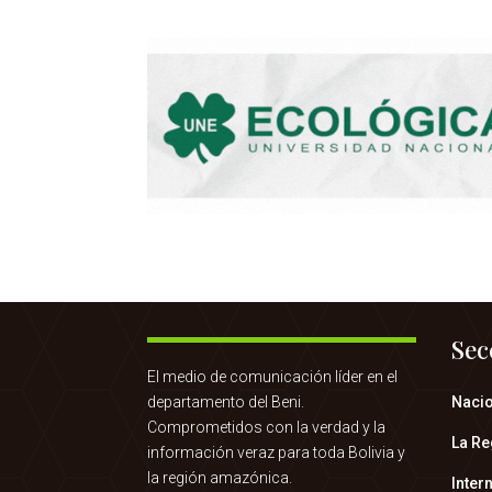
Sec
El medio de comunicación líder en el
departamento del Beni.
Naci
Comprometidos con la verdad y la
La Re
información veraz para toda Bolivia y
la región amazónica.
Inter