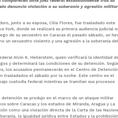
s comparecen ante juez federal estadounidense tras su
la denuncia violación a su soberanía y agresión militar
ro, junto a su esposa, Cilia Flores, fue trasladado este
va York, donde se realizará su primera audiencia judicial e
uego de su secuestro en Caracas el pasado sábado, un he
o un secuestro violento y una agresión a la soberanía de
ederal Alvin K. Hellerstein, quien verificará la identidad d
rgos y determinará las condiciones de su detención. Segú
ses, los acusados permanecerán en el Centro de Detenció
n trasladados el sábado por la noche. Este centro es el
jo custodia federal mientras se tramitan sus procesos
 detención se produjo en el marco de un ataque militar
os sobre Caracas y los estados de Miranda, Aragua y La
cción como una violación directa de la Carta de las Nacion
eranía, la igualdad jurídica entre Estados y la prohibició