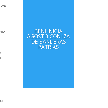
 de
n
BENI INICIA
cho
AGOSTO CON IZA
l
DE BANDERAS
PATRIAS
e
n
n
es
n