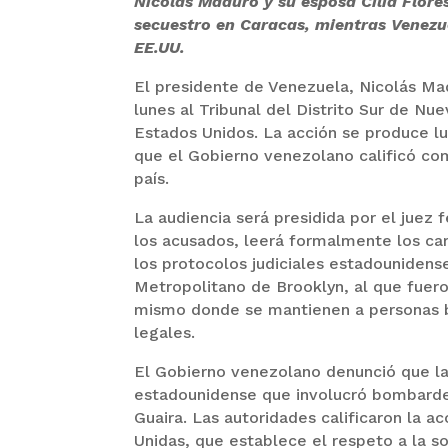
Nicolás Maduro y su esposa Cilia Flore
secuestro en Caracas, mientras Venezue
EE.UU.
El presidente de Venezuela, Nicolás Madu
lunes al Tribunal del Distrito Sur de Nue
Estados Unidos. La acción se produce l
que el Gobierno venezolano calificó com
país.
La audiencia será presidida por el juez f
los acusados, leerá formalmente los ca
los protocolos judiciales estadouniden
Metropolitano de Brooklyn, al que fuero
mismo donde se mantienen a personas ba
legales.
El Gobierno venezolano denunció que la
estadounidense que involucró bombarde
Guaira. Las autoridades calificaron la a
Unidas, que establece el respeto a la sob