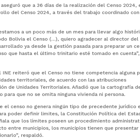
, aseguró que a 36 días de la realización del Censo 2024, 
rollo del Censo 2024, a través del trabajo coordinado con
estamos a un poco más de un mes para llevar algo histór
do Bolivia el Censo (…), quiero agradecer al director del
arrollado ya desde la gestión pasada para preparar un c
so que hasta el último trinitario esté tomado en cuenta”,
el INE reiteró que el Censo no tiene competencia alguna 
idades territoriales, de acuerdo con las atribuciones
ón de Unidades Territoriales. Añadió que la cartografía d
so para que no se omita ninguna vivienda ni persona.
ue el censo no genera ningún tipo de precedente jurídico 
ra poder definir limites, la Constitución Política del Esta
ñala que los límites poseen un procedimiento administrat
cto entre municipios, los municipios tienen que presentar
onarlo”, respaldó.