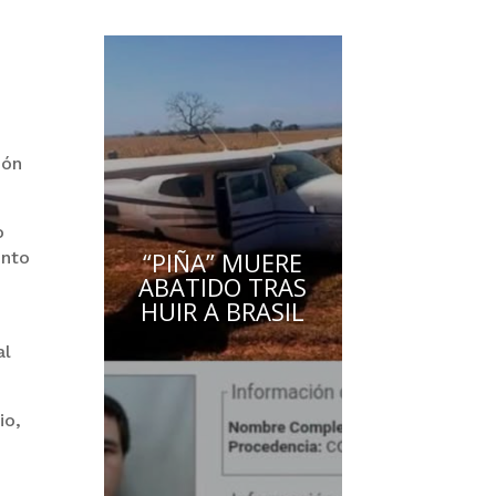
ión
o
“PIÑA” MUERE
ento
ABATIDO TRAS
HUIR A BRASIL
al
io,