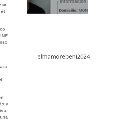
esa
 el
ico
 INE
enso
elmamorebeni2024
para
el
en
do y
ivo
 una