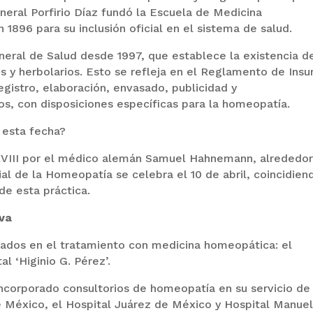
neral Porfirio Díaz fundó la Escuela de Medicina
1896 para su inclusión oficial en el sistema de salud.
eral de Salud desde 1997, que establece la existencia d
y herbolarios. Esto se refleja en el Reglamento de Ins
registro, elaboración, envasado, publicidad y
, con disposiciones específicas para la homeopatía.
 esta fecha?
o XVIII por el médico alemán Samuel Hahnemann, alrededo
al de la Homeopatía se celebra el 10 de abril, coincidien
de esta práctica.
iva
zados en el tratamiento con medicina homeopática: el
l ‘Higinio G. Pérez’.
incorporado consultorios de homeopatía en su servicio de
e México, el Hospital Juárez de México y Hospital Manue