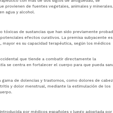
rapéutico con más de dos siglos de antigüedad, se
e provienen de fuentes vegetales, animales y minerales
en agua y alcohol.
 tóxicas de sustancias que han sido previamente proba
 potenciales efectos curativos. La premisa subyacente es
a, mayor es su capacidad terapéutica, según los médicos
occidental que tiende a combatir directamente la
ía se centra en fortalecer el cuerpo para que pueda san
 gama de dolencias y trastornos, como dolores de cabez
ritis y dolor menstrual, mediante la estimulación de los
uerpo.
introducida por médicos españoles y luego adoptada por