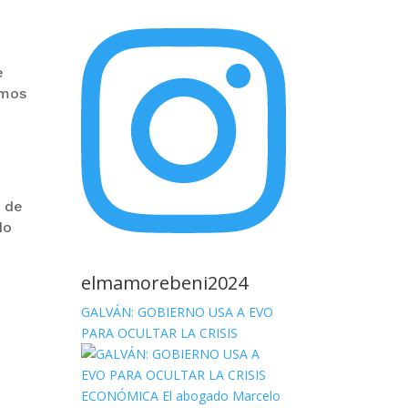
e
umos
r de
do
elmamorebeni2024
GALVÁN: GOBIERNO USA A EVO
PARA OCULTAR LA CRISIS
l