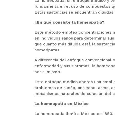
La homeopatía, un enfoque médico y te
fundamenta en el uso de compuestos qu
Estas sustancias se encuentran diluidas 
¿En qué consiste la homeopatía?
Este método emplea concentraciones no
en individuos sanos para determinar sus
que cuanto más diluida está la sustanci
homeópatas.
A diferencia del enfoque convencional 
enfermedad y sus síntomas, la homeopat
por sí mismo.
Este enfoque médico aborda una amplia
problemas de sueño, ansiedad, asma, art
mecanismos naturales de curación del c
La homeopatía en México
La homeopatía llegó a México en 1850, 