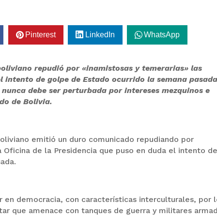
Pinterest
LinkedIn
WhatsApp
boliviano repudió por «inamistosas y temerarias» las
el intento de golpe de Estado ocurrido la semana pasada
 nunca debe ser perturbada por intereses mezquinos e
do de Bolivia.
boliviano emitió un duro comunicado repudiando por
a Oficina de la Presidencia que puso en duda el intento d
sada.
 en democracia, con características interculturales, por 
litar que amenace con tanques de guerra y militares arma