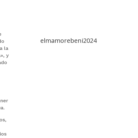
e
elmamorebeni2024
do
a la
», y
ado
ener
ua.
os,
ios