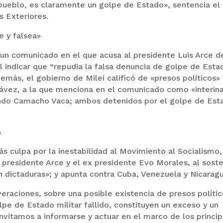
 pueblo, es claramente un golpe de Estado», sentencia el
s Exteriores.
e y falsea»
r un comunicado en el que acusa al presidente Luis Arce d
 indicar que “repudia la falsa denuncia de golpe de Esta
demás, el gobierno de Milei calificó de «presos políticos» 
ávez, a la que menciona en el comunicado como «interina
ando Camacho Vaca; ambos detenidos por el golpe de Est
a
 culpa por la inestabilidad al Movimiento al Socialismo,
 presidente Arce y el ex presidente Evo Morales, al sost
en dictaduras»; y apunta contra Cuba, Venezuela y Nicarag
raciones, sobre una posible existencia de presos polític
olpe de Estado militar fallido, constituyen un exceso y un
nvitamos a informarse y actuar en el marco de los princip