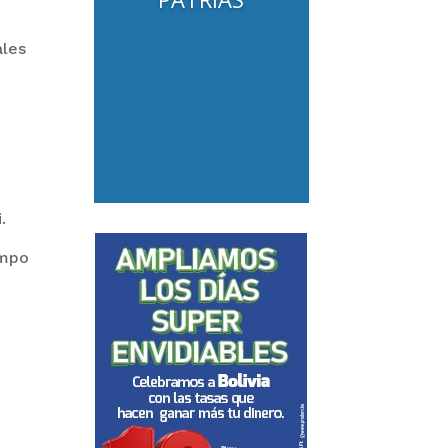
ales
.
ampo