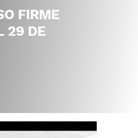
SO FIRME
 29 DE