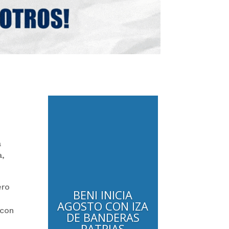
a
a,
ero
 con