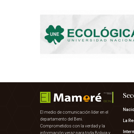
Sec
Naci
El medio de comunicación líder en el
departamento del Beni.
La Re
Comprometidos con la verdad y la
Inter
información veraz para toda Bolivia y