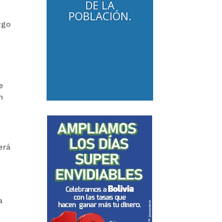
DE LA
POBLACIÓN.
zgo
e
n
erá
a