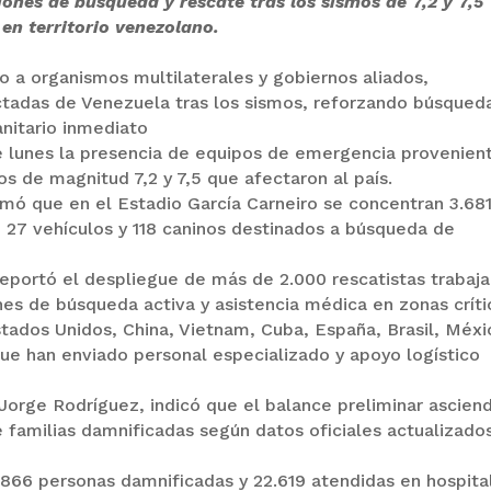
ones de búsqueda y rescate tras los sismos de 7,2 y 7,5
en territorio venezolano.
o a organismos multilaterales y gobiernos aliados,
adas de Venezuela tras los sismos, reforzando búsqued
nitario inmediato
 lunes la presencia de equipos de emergencia provenien
s de magnitud 7,2 y 7,5 que afectaron al país.
mó que en el Estadio García Carneiro se concentran 3.68
, 27 vehículos y 118 caninos destinados a búsqueda de
reportó el despliegue de más de 2.000 rescatistas trabaj
nes de búsqueda activa y asistencia médica en zonas críti
stados Unidos, China, Vietnam, Cuba, España, Brasil, Méxi
que han enviado personal especializado y apoyo logístico
Jorge Rodríguez, indicó que el balance preliminar ascien
de familias damnificadas según datos oficiales actualizado
5.866 personas damnificadas y 22.619 atendidas en hospita