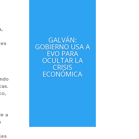
a,
GALVÁN:
tes
GOBIERNO USA A
EVO PARA
1
OCULTAR LA
CRISIS
ECONÓMICA
ando
cas.
co,
de a
s
les