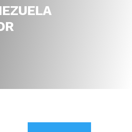
NEZUELA
OR