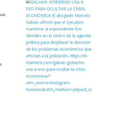
gua
e