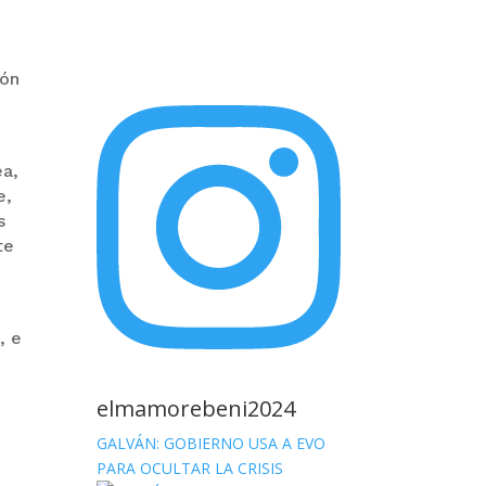
ión
ea,
e,
s
te
, e
elmamorebeni2024
s
GALVÁN: GOBIERNO USA A EVO
PARA OCULTAR LA CRISIS