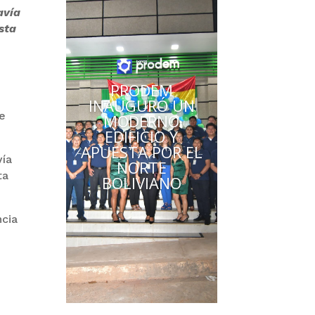
avía
sta
PRODEM
INAUGURÓ UN
 e
MODERNO
EDIFICIO Y
APUESTA POR EL
vía
NORTE
ta
BOLIVIANO
ncia