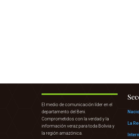
Sec
El medio de comunicación líder en el
departamento del Beni.
Naci
Comprometidos con la verdad y la
La Re
información veraz para toda Bolivia y
la región amazónica.
Inter