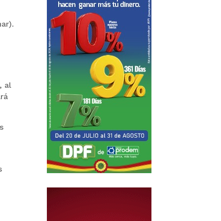
ar).
, al
ará
s
s