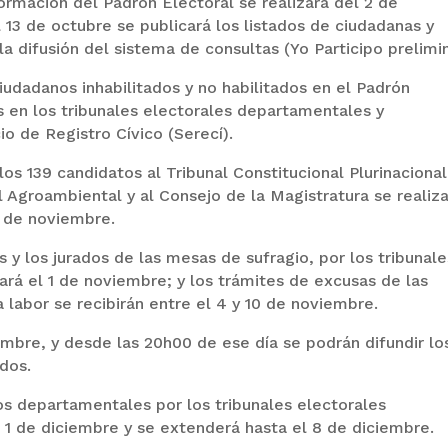
rmación del Padrón Electoral se realizará del 2 de
 13 de octubre se publicará los listados de ciudadanas y
la difusión del sistema de consultas (Yo Participo prelimin
ciudadanos inhabilitados y no habilitados en el Padrón
 en los tribunales electorales departamentales y
o de Registro Cívico (Serecí).
los 139 candidatos al Tribunal Constitucional Plurinacional
l Agroambiental y al Consejo de la Magistratura se realiz
7 de noviembre.
s y los jurados de las mesas de sufragio, por los tribunale
rá el 1 de noviembre; y los trámites de excusas de las
labor se recibirán entre el 4 y 10 de noviembre.
embre, y desde las 20h00 de ese día se podrán difundir lo
dos.
s departamentales por los tribunales electorales
l 1 de diciembre y se extenderá hasta el 8 de diciembre.