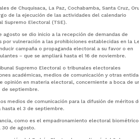
ales de Chuquisaca, La Paz, Cochabamba, Santa Cruz, Oru
argo de la ejecución de las actividades del calendario
nal Supremo Electoral (TSE).
e agosto se dio inicio a la recepción de demandas de
s por vulneración a las prohibiciones establecidas en la L
inducir campaña o propaganda electoral a su favor o en
tulantes – que se ampliará hasta el 16 de noviembre.
Tribunal Supremo Electoral o tribunales electorales
iones académicas, medios de comunicación y otras entid
de opinión en materia electoral, concerniente a boca de u
2 de septiembre.
 los medios de comunicación para la difusión de méritos 
á hasta el 3 de septiembre.
tancia, como es el empadronamiento electoral biométrico
al 30 de agosto.