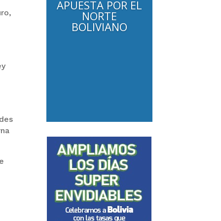
APUESTA POR EL
ro,
NORTE
BOLIVIANO
ey
ades
rna
de