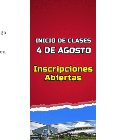
e
ega
lea