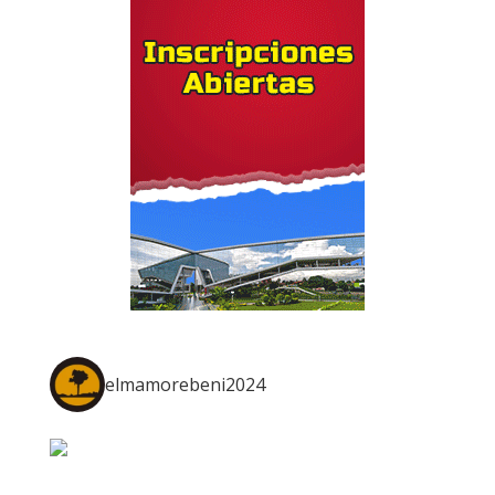
elmamorebeni2024