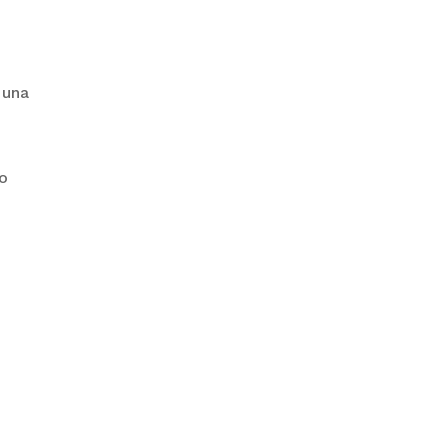
 una
no