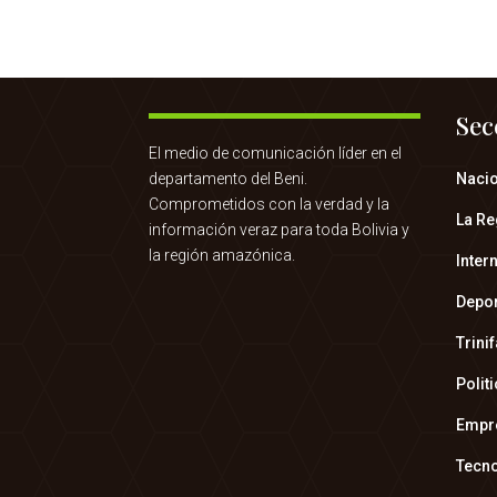
Sec
El medio de comunicación líder en el
departamento del Beni.
Naci
Comprometidos con la verdad y la
La Re
información veraz para toda Bolivia y
la región amazónica.
Inter
Depo
Trini
Polit
Empr
Tecn