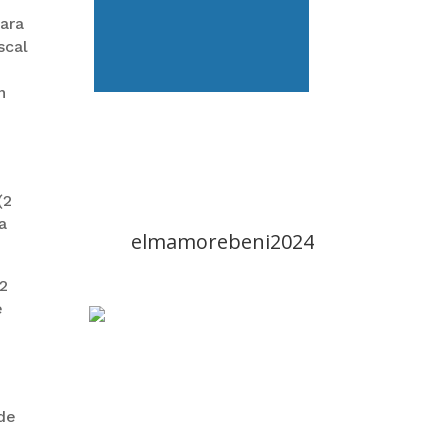
para
scal
n
(2
a
elmamorebeni2024
(2
e
 de