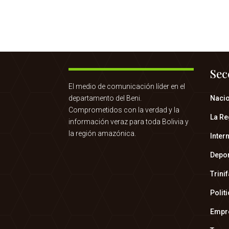
Sec
El medio de comunicación líder en el
departamento del Beni.
Naci
Comprometidos con la verdad y la
La Re
información veraz para toda Bolivia y
la región amazónica.
Inter
Depo
Trini
Polit
Empr