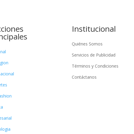
cciones
Institucional
ncipales
Quiénes Somos
nal
Servicios de Publicidad
gion
Términos y Condiciones
nacional
Contáctanos
rtes
fashion
ca
sarial
logia