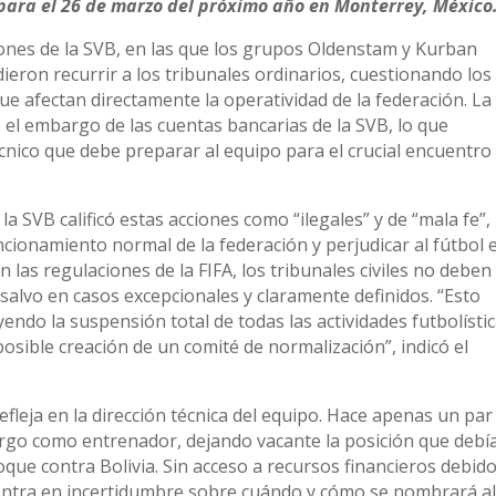
para el 26 de marzo del próximo año en Monterrey, México
cciones de la SVB, en las que los grupos Oldenstam y Kurban
ieron recurrir a los tribunales ordinarios, cuestionando los
ue afectan directamente la operatividad de la federación. La
o el embargo de las cuentas bancarias de la SVB, lo que
écnico que debe preparar al equipo para el crucial encuentro
a SVB calificó estas acciones como “ilegales” y de “mala fe”,
ncionamiento normal de la federación y perjudicar al fútbol 
 las regulaciones de la FIFA, los tribunales civiles no deben
 salvo en casos excepcionales y claramente definidos. “Esto
endo la suspensión total de todas las actividades futbolísti
 posible creación de un comité de normalización”, indicó el
refleja en la dirección técnica del equipo. Hace apenas un par
rgo como entrenador, dejando vacante la posición que debí
ue contra Bolivia. Sin acceso a recursos financieros debido
entra en incertidumbre sobre cuándo y cómo se nombrará a