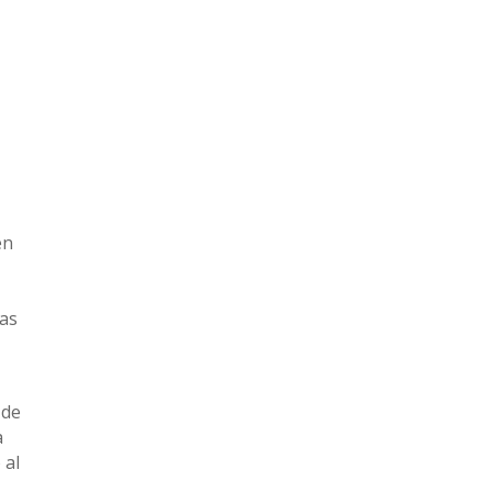
.
en
cas
 de
a
 al
l