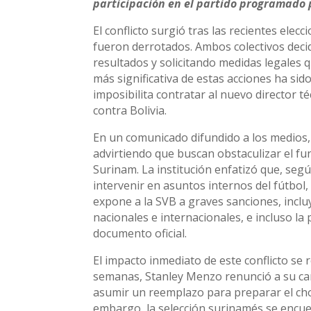
participación en el partido programado 
El conflicto surgió tras las recientes ele
fueron derrotados. Ambos colectivos decid
resultados y solicitando medidas legales q
más significativa de estas acciones ha sid
imposibilita contratar al nuevo director t
contra Bolivia.
En un comunicado difundido a los medios, l
advirtiendo que buscan obstaculizar el fu
Surinam. La institución enfatizó que, según
intervenir en asuntos internos del fútbol,
expone a la SVB a graves sanciones, incluy
nacionales e internacionales, e incluso la
documento oficial.
El impacto inmediato de este conflicto se 
semanas, Stanley Menzo renunció a su ca
asumir un reemplazo para preparar el choq
embargo, la selección surinamés se encu