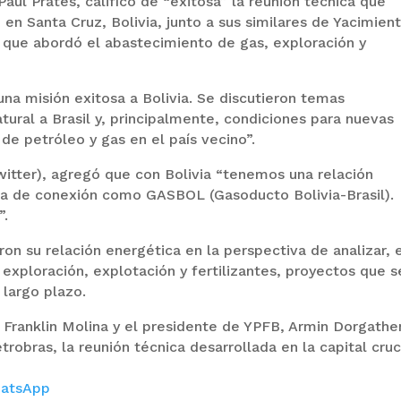
Paul Prates, calificó de “exitosa” la reunión técnica que
en Santa Cruz, Bolivia, junto a sus similares de Yacimien
a que abordó el abastecimiento de gas, exploración y
a misión exitosa a Bolivia. Se discutieron temas
tural a Brasil y, principalmente, condiciones para nuevas
de petróleo y gas en el país vecino”.
twitter), agregó que con Bolivia “tenemos una relación
ura de conexión como GASBOL (Gasoducto Bolivia-Brasil).
”.
on su relación energética en la perspectiva de analizar, 
exploración, explotación y fertilizantes, proyectos que s
largo plazo.
, Franklin Molina y el presidente de YPFB, Armin Dorgathe
trobras, la reunión técnica desarrollada en la capital cru
atsApp