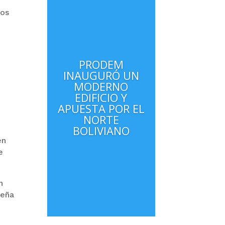
tos
PRODEM
INAUGURÓ UN
MODERNO
EDIFICIO Y
APUESTA POR EL
NORTE
BOLIVIANO
en
e
n
ceña