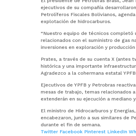
El presidente de Petrobras Brasil, Jean 
ejecutivos de su compañía desarrollaron 
Petrolíferos Fiscales Bolivianos, agend
explotación de hidrocarburos.
“Nuestro equipo de técnicos completó un
relacionados con el suministro de gas na
inversiones en exploración y producción 
Prates, a través de su cuenta X (antes 
histórica y una importante infraestruct
Agradezco a la cohermana estatal YPFB
Ejecutivos de YPFB y Petrobras reactivar
mesas de trabajo, temas relacionados a 
extenderán en su ejecución a mediano y 
El ministro de Hidrocarburos y Energías
encabezaron, junto a sus similares de Pe
durante el fin de semana.
Twitter
Facebook
Pinterest
LinkedIn
Wh