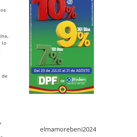
nos
ina,
 lo
s
r de
e
elmamorebeni2024