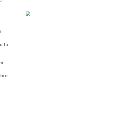
ar
7
r
e la
se
r
ibre