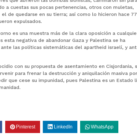
es que abrieron las bombas sionistas, caminaron sin par
do a cuestas sus pocas pertenencias, otros con muletas,
, el de quedarse en su tierra; así como lo hicieron hace 7
fueron expulsados.
orno es una muestra más de la clara oposición a cualquie
ues esta negativa de abandonar Gaza y Palestina se ha
nte las políticas sistemáticas del apartheid israelí, y ant
ocidio con su propuesta de asentamiento en Cisjordania, 
rvenir para frenar la destrucción y aniquilación masiva po
edir que cese su impunidad, pues Palestina es un Estado l
umanidad.
Pinterest
LinkedIn
WhatsApp