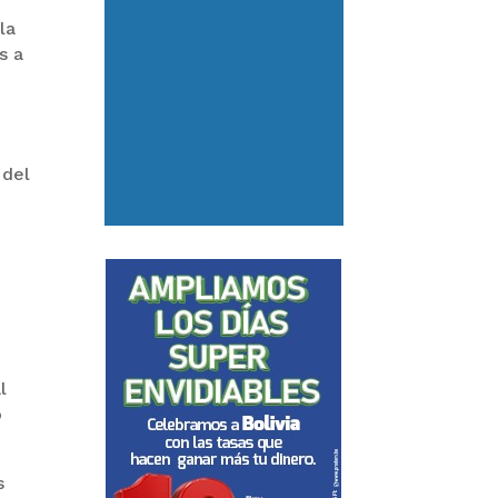
la
s a
 del
l
o
s