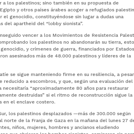
r a los palestinos; sino también en su propuesta de
 Egipto y otros países árabes acoger a refugiados palesti
or el genocidio, constituyéndose sin lugar a dudas una
s del apartheid del “lobby sionista”.
onseguido vencer a los Movimientos de Resistencia Palest
omprobando los palestinos no abandonarán su tierra, esto
genocidio, y crímenes de guerra, financiados por Estado
ron asesinados más de 48.000 palestinos y líderes de la
atíe se sigue manteniendo firme en su resiliencia, a pesa
e reducido a escombros, y que, según una evaluación del
a necesitaría “aproximadamente 80 años para restaurar
mente destruidas” si el ritmo de reconstrucción sigue la
s en el enclave costero.
 Sur, los palestinos desplazados —más de 300.000 según
 norte de la Franja de Gaza en la mañana del lunes 27 d
tes, niños, mujeres, hombres y ancianos eludiendo