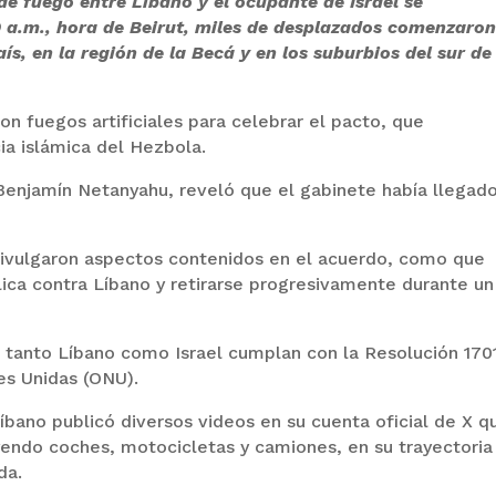
de fuego entre Líbano y el ocupante de Israel se
0 a.m., hora de Beirut, miles de desplazados comenzaron
aís, en la región de la Becá y en los suburbios del sur de
n fuegos artificiales para celebrar el pacto, que
cia islámica del Hezbola.
, Benjamín Netanyahu, reveló que el gabinete había llegad
divulgaron aspectos contenidos en el acuerdo, como que
lica contra Líbano y retirarse progresivamente durante un
 tanto Líbano como Israel cumplan con la Resolución 170
es Unidas (ONU).
íbano publicó diversos videos en su cuenta oficial de X q
yendo coches, motocicletas y camiones, en su trayectoria
da.