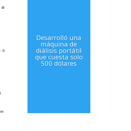
 a
Desarrolló una
máquina de
diálisis portátil
o a
que cuesta solo
500 dólares
1
ue