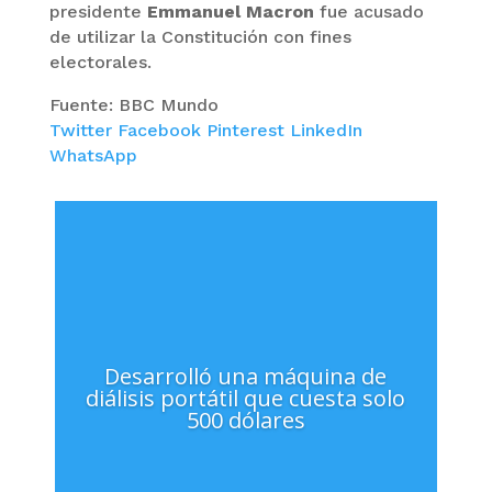
presidente
Emmanuel Macron
fue acusado
de utilizar la Constitución con fines
electorales.
Fuente: BBC Mundo
Twitter
Facebook
Pinterest
LinkedIn
WhatsApp
Desarrolló una máquina de
diálisis portátil que cuesta solo
500 dólares