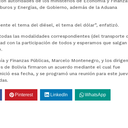
con autoridades de los ministerios de Economía y Finanza
arburos y Energías, de Gobierno, además de la Aduana
ente el tema del diésel, el tema del dólar”, enfatizó.
 todas las modalidades correspondientes (del transporte 
rdad con la participación de todos y esperamos que salgan
e.
ía y Finanzas Públicas, Marcelo Montenegro, y los dirige
s de Bolivia firmaron un acuerdo mediante el cual fue
inició esa fecha, y se programó una reunión para este jue
das.
Pinterest
LinkedIn
WhatsApp