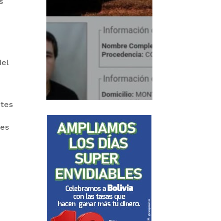
s
del
ntes
ves