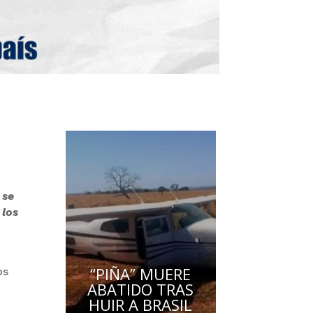
 se
 los
“PIÑA” MUERE
os
ABATIDO TRAS
HUIR A BRASIL