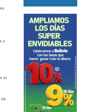
res
a y
n el
a de