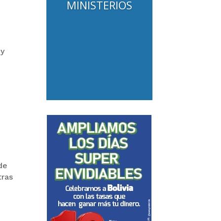
MINISTERIOS
 y
de
tras