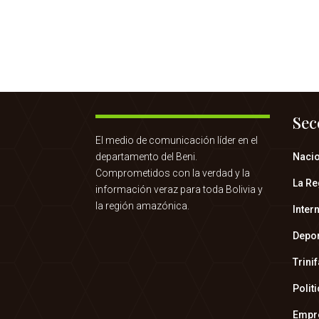
Sec
El medio de comunicación líder en el
departamento del Beni.
Naci
Comprometidos con la verdad y la
La Re
información veraz para toda Bolivia y
la región amazónica.
Inter
Depo
Trini
Polit
Empr