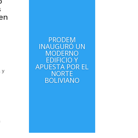
o
s
 en
PRODEM
INAUGURÓ UN
MODERNO
EDIFICIO Y
APUESTA POR EL
 y
NORTE
BOLIVIANO
s