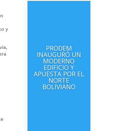
ón
co y
PRODEM
via,
INAUGURÓ UN
era
MODERNO
EDIFICIO Y
APUESTA POR EL
NORTE
BOLIVIANO
te