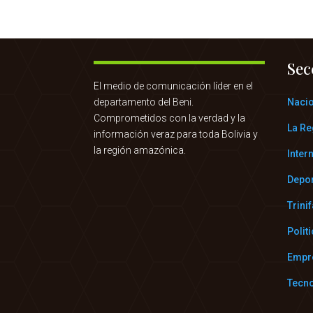
Sec
El medio de comunicación líder en el
departamento del Beni.
Naci
Comprometidos con la verdad y la
La Re
información veraz para toda Bolivia y
la región amazónica.
Inter
Depo
Trini
Polit
Empr
Tecn