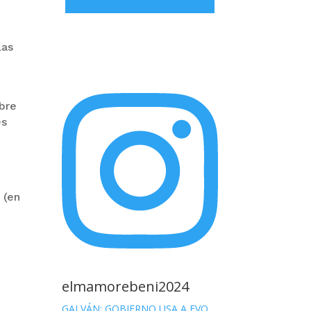
las
obre
es
a
 (en
elmamorebeni2024
GALVÁN: GOBIERNO USA A EVO