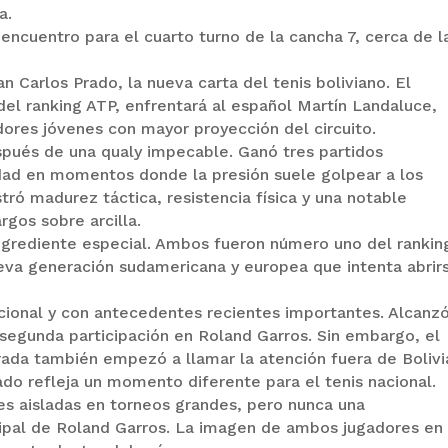
a.
encuentro para el cuarto turno de la cancha 7, cerca de l
n Carlos Prado, la nueva carta del tenis boliviano. El
el ranking ATP, enfrentará al español Martín Landaluce,
ores jóvenes con mayor proyección del circuito.
espués de una qualy impecable. Ganó tres partidos
dad en momentos donde la presión suele golpear a los
ró madurez táctica, resistencia física y una notable
rgos sobre arcilla.
ingrediente especial. Ambos fueron número uno del rankin
ueva generación sudamericana y europea que intenta abrir
acional y con antecedentes recientes importantes. Alcanz
 segunda participación en Roland Garros. Sin embargo, el
ada también empezó a llamar la atención fuera de Bolivi
ado refleja un momento diferente para el tenis nacional.
nes aisladas en torneos grandes, pero nunca una
cipal de Roland Garros. La imagen de ambos jugadores en