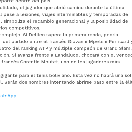
eporte dentro del país.
lidado, el jugador que abrió camino durante la última
l pese a lesiones, viajes interminables y temporadas de
 simboliza el recambio generacional y la posibilidad de
rios competitivos.
complejo. Si Dellien supera la primera ronda, podría
r del partido entre el francés Giovanni Mpetshi Perricard 
uatro del ranking ATP y múltiple campeón de Grand Slam.
ión. Si avanza frente a Landaluce, chocará con el vence
el francés Corentin Moutet, uno de los jugadores más
 gigante para el tenis boliviano. Esta vez no habrá una sol
. Serán dos nombres intentando abrirse paso entre la éli
atsApp