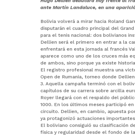
Hugo Dellien debutará hoy frente al fr
ante Martín Landaluce, en una aparición
Bolivia volverá a mirar hacia Roland Ga
disputarán el cuadro principal del Gra
para el tenis nacional: dos bolivianos i
Dellien será el primero en entrar a la c
enfrentará en esta jornada al francés V
aparece como uno de los cruces más equi
de ambos, sino porque ya existe historia
El registro profesional muestra una vict
Open de Rumania, torneo donde Dellien 
3. Aquella campaña terminó con el boliv
capítulos de su carrera sobre arcilla eu
Royer llegará con el respaldo del públi
1000. En los últimos meses participó e
circuito. Dellien, en cambio, apuesta p
ya protagonizó actuaciones importantes 
El boliviano consiguió su clasificación
física y regularidad desde el fondo de l