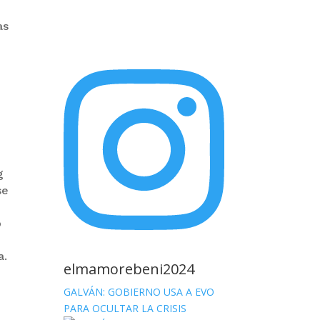
as
g
se
ó
a.
elmamorebeni2024
GALVÁN: GOBIERNO USA A EVO
PARA OCULTAR LA CRISIS