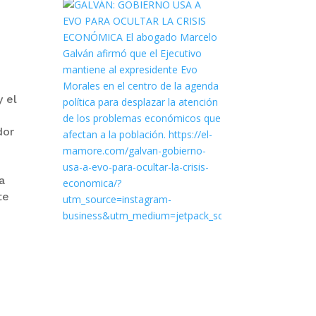
y el
dor
a
te