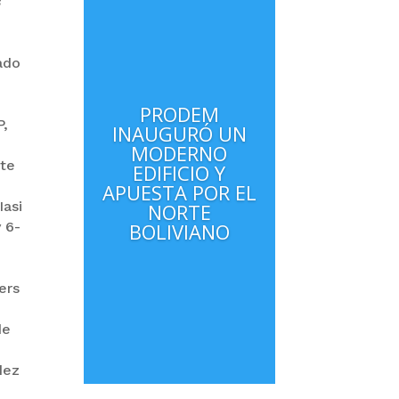
s
ado
PRODEM
P,
INAUGURÓ UN
MODERNO
nte
EDIFICIO Y
APUESTA POR EL
Iasi
NORTE
 6-
BOLIVIANO
ers
de
dez