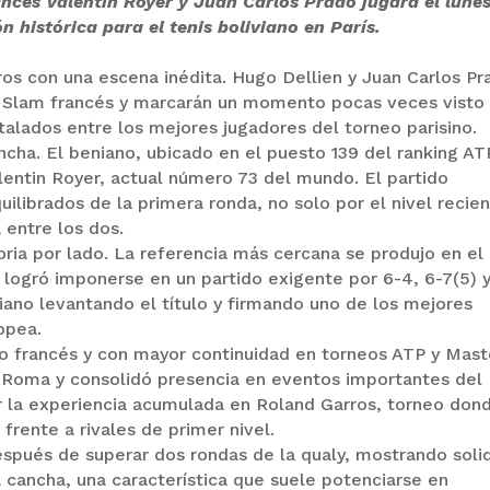
ancés Valentin Royer y Juan Carlos Prado jugará el lune
 histórica para el tenis boliviano en París.
rros con una escena inédita. Hugo Dellien y Juan Carlos Pr
nd Slam francés y marcarán un momento pocas veces visto
nstalados entre los mejores jugadores del torneo parisino.
ancha. El beniano, ubicado en el puesto 139 del ranking AT
alentin Royer, actual número 73 del mundo. El partido
librados de la primera ronda, no solo por el nivel recie
 entre los dos.
oria por lado. La referencia más cercana se produjo en el 
logró imponerse en un partido exigente por 6-4, 6-7(5) y
iano levantando el título y firmando uno de los mejores
ropea.
co francés y con mayor continuidad en torneos ATP y Mast
n Roma y consolidó presencia en eventos importantes del
or la experiencia acumulada en Roland Garros, torneo don
frente a rivales de primer nivel.
 después de superar dos rondas de la qualy, mostrando soli
a cancha, una característica que suele potenciarse en