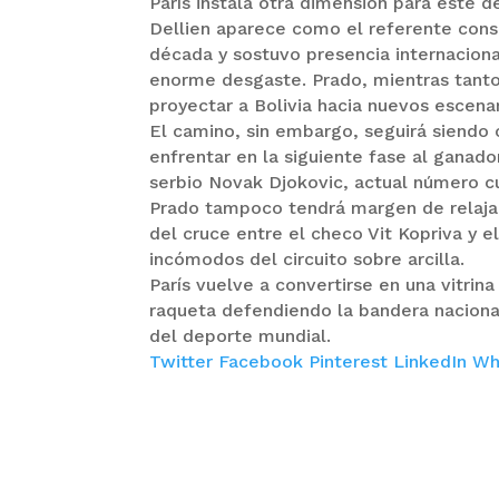
París instala otra dimensión para este d
Dellien aparece como el referente conso
década y sostuvo presencia internaciona
enorme desgaste. Prado, mientras tanto,
proyectar a Bolivia hacia nuevos escena
El camino, sin embargo, seguirá siendo 
enfrentar en la siguiente fase al ganado
serbio Novak Djokovic, actual número c
Prado tampoco tendrá margen de relajac
del cruce entre el checo Vit Kopriva y 
incómodos del circuito sobre arcilla.
París vuelve a convertirse en una vitrina
raqueta defendiendo la bandera nacional
del deporte mundial.
Twitter
Facebook
Pinterest
LinkedIn
Wh