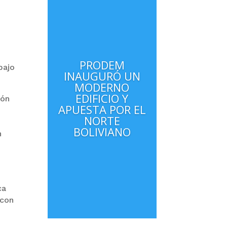
PRODEM
bajo
INAUGURÓ UN
MODERNO
EDIFICIO Y
ión
APUESTA POR EL
NORTE
BOLIVIANO
n
ca
 con