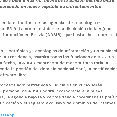
s de ADSIB a AGETIC, mientras la tensión política entre
 marcando un nuevo capítulo de enfrentamientos
s en la estructura de las agencias de tecnología e
o 5519. La norma establece la disolución de la Agencia
 Información en Bolivia (ADSIB), que hasta ahora operaba 
no Electrónico y Tecnologías de Información y Comunicac
 la Presidencia, asumirá todas las funciones de ADSIB a
sa fecha, la ADSIB mantendrá de manera transitoria la
endo la gestión del dominio nacional “.bo”, la certificació
software libre.
ocesos administrativos y judiciales en curso serán
l personal de ADSIB podrá incorporarse a la nueva
ra, la agencia bajo la Vicepresidencia coordinaba la políti
nicación y el registro exclusivo de dominios de Internet
atsApp