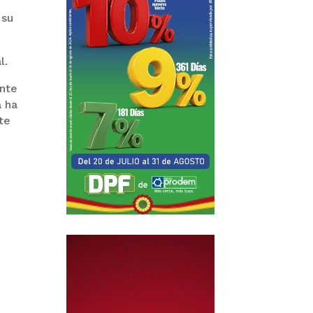
 su
l.
ante
a ha
te