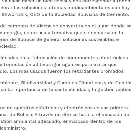
va hacia hacer un bien social y nos corresponde a todos 
generar las soluciones a temas medioambientales que hoy
co Shwortshik, CEO de la Sociedad Boliviana de Cemento.
ta de cemento de Viacha se convertirá en el lugar donde se
en energía, como una alternativa que se enmarca en la
erior de Soboce de generar soluciones sostenibles e
ociedad.
 décadas en la fabricación de componentes electrónicos
 formulación aditivos ignifugantes para evitar que
dio. Los más usados fueron los retardantes bromados.
Ambiente, Biodiversidad y Cambios Climáticos y de Gestió
có la importancia de la sostenibilidad y la gestión ambie
os de aparatos eléctricos y electrónicos es una primera
nal de Bolivia. A través de ello se hará la eliminación de
estión ambiental adecuado, enmarcado dentro de los
iceministro.