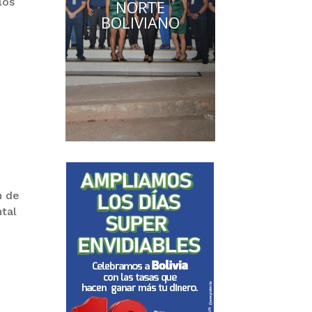
los
FINANCIERA A
MÁS SECTORES
DE LA
POBLACIÓN.
n de
ntal