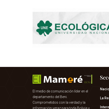
Sec
Naci
El medio de comunicación líder en el
departamento del Beni.
La Re
Comprometidos con la verdad y la
Inter
información veraz para toda Bolivia y