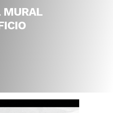
L MURAL
ICIO