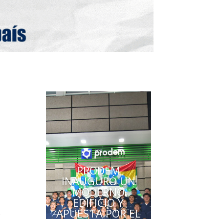
PRODEM
INAUGURÓ UN
MODERNO
EDIFICIO Y
APUESTA POR EL
.