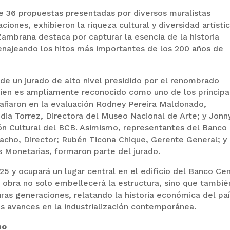
e 36 propuestas presentadas por diversos muralistas
ciones, exhibieron la riqueza cultural y diversidad artísti
Zambrana destaca por capturar la esencia de la historia
najeando los hitos más importantes de los 200 años de
de un jurado de alto nivel presidido por el renombrado
uien es ampliamente reconocido como uno de los principa
añaron en la evaluación Rodney Pereira Maldonado,
ndia Torrez, Directora del Museo Nacional de Arte; y Jonn
ión Cultural del BCB. Asimismo, representantes del Banco
macho, Director; Rubén Ticona Chique, Gerente General; y
 Monetarias, formaron parte del jurado.
5 y ocupará un lugar central en el edificio del Banco Cen
a obra no solo embellecerá la estructura, sino que tambié
uras generaciones, relatando la historia económica del pa
s avances en la industrialización contemporánea.
mo