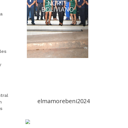
NORTE
BOLIVIANO
ca
les
y
tral
elmamorebeni2024
n
ís