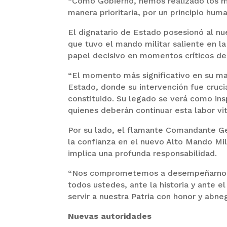
“Como Gobierno, hemos realizado los m
manera prioritaria, por un principio hum
El dignatario de Estado posesionó al nue
que tuvo el mando militar saliente en l
papel decisivo en momentos críticos del
“El momento más significativo en su ma
Estado, donde su intervención fue cruci
constituido. Su legado se verá como ins
quienes deberán continuar esta labor vit
Por su lado, el flamante Comandante Ge
la confianza en el nuevo Alto Mando Mi
implica una profunda responsabilidad.
“Nos comprometemos a desempeñarnos co
todos ustedes, ante la historia y ante 
servir a nuestra Patria con honor y abne
Nuevas autoridades