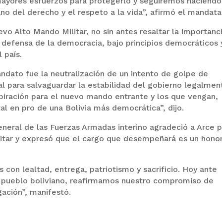
ayores esfuerzos para protegerlo y seguiremos haciendo
ano del derecho y el respeto a la vida”, afirmó el mandata
vo Alto Mando Militar, no sin antes resaltar la importanc
a defensa de la democracia, bajo principios democráticos 
 país.
ndato fue la neutralización de un intento de golpe de
al para salvaguardar la estabilidad del gobierno legalmen
piración para el nuevo mando entrante y los que vengan,
al en pro de una Bolivia más democrática”, dijo.
neral de las Fuerzas Armadas interino agradeció a Arce 
litar y expresó que el cargo que desempeñará es un hono
n lealtad, entrega, patriotismo y sacrificio. Hoy ante
el pueblo boliviano, reafirmamos nuestro compromiso de
gación”, manifestó.