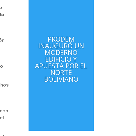
o
la
PRODEM
ón
INAUGURÓ UN
MODERNO
EDIFICIO Y
APUESTA POR EL
mo
NORTE
BOLIVIANO
chos
 con
el