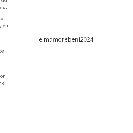
 de
rio.
ia
y su
elmamorebeni2024
te
por
r e