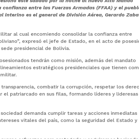
osesionó este sábado por la noche al nuevo Alto Mando
a confianza entre las Fuerzas Armadas (FFAA) y el puebl
 interino es el general de División Aérea, Gerardo Zaba
litar al cual encomiendo consolidar la confianza entre
liviano”, expresó el jefe de Estado, en el acto de posesi
sede presidencial de Bolivia.
 posesionados tendrán como misión, además del mandato
os lineamientos estratégicos presidenciales que tienen co
militar.
transparencia, combatir la corrupción, respetar los dere
el patriarcado en sus filas, formando líderes y lideresas
a sociedad demanda cumplir tareas y acciones inmediatas
intereses vitales del país, como la seguridad del Estado y 