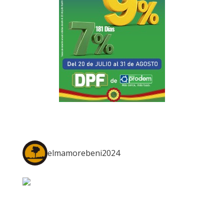
elmamorebeni2024