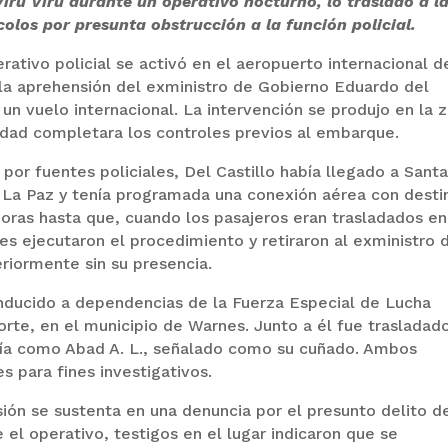
Viru Viru durante un operativo nocturno, lo trasladó a l
olos por presunta obstrucción a la función policial.
ativo policial se activó en el aeropuerto internacional d
n la aprehensión del exministro de Gobierno Eduardo del
un vuelo internacional. La intervención se produjo en la 
idad completara los controles previos al embarque.
or fuentes policiales, Del Castillo había llegado a Sant
 La Paz y tenía programada una conexión aérea con desti
 horas hasta que, cuando los pasajeros eran trasladados en
les ejecutaron el procedimiento y retiraron al exministro 
riormente sin su presencia.
conducido a dependencias de la Fuerza Especial de Lucha
rte, en el municipio de Warnes. Junto a él fue trasladad
icía como Abad A. L., señalado como su cuñado. Ambos
s para fines investigativos.
sión se sustenta en una denuncia por el presunto delito d
e el operativo, testigos en el lugar indicaron que se