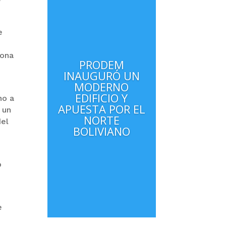
a
e
zona
PRODEM
INAUGURÓ UN
MODERNO
a
EDIFICIO Y
no a
APUESTA POR EL
 un
NORTE
del
BOLIVIANO
o
e