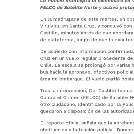
La Policía interceptó al exministro en 
FELCC de Satélite Norte y activó protoc
En la madrugada de este martes, un oper
Viru Viru, en Santa Cruz, y concluyó co
Castillo, minutos antes de que abordara 
de plataforma, luego de que la exautor
De acuerdo con información confirmada p
Cruz en un vuelo regular procedente de
Chile. La escala se prolongó por varias
bus hacia la aeronave, efectivos policia
área de embarque. El vuelo partió poste
Tras la intervención, Del Castillo fue 
Contra el Crimen (FELCC) de Satélite No
otro ciudadano, identificado por la Pol
quedaron a disposición de las autoridade
El reporte oficial señala que la aprehen
obstrucción a la función policial. Durant