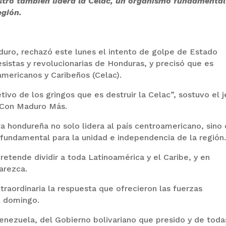
tro también lidera la Celac, un organismo fundamental
egión.
duro, rechazó este lunes el intento de golpe de Estado
esistas y revolucionarias de Honduras, y precisó que es
mericanos y Caribeños (Celac).
ivo de los gringos que es destruir la Celac”, sostuvo el j
a Con Maduro Más.
ta hondureña no solo lidera al país centroamericano, sino
fundamental para la unidad e independencia de la región
retende dividir a toda Latinoamérica y el Caribe, y en
arezca.
traordinaria la respuesta que ofrecieron las fuerzas
l domingo.
enezuela, del Gobierno bolivariano que presido y de toda