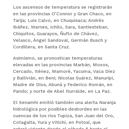
Los ascensos de temperatura se registrarán
en las provincias O’Connor y Gran Chaco, en
Tarija; Luis Calvo, en Chuquisaca; Andrés
Ibáñez, Warnes, Ichilo, Sara, Santiesteban,
Chiquitos, Guarayos, Ñuflo de Chávez,
Velasco, Ángel Sandoval, Germán Busch y
Cordillera, en Santa Cruz.
Asimismo, se pronostican temperaturas
elevadas en las provincias Marbán, Moxos,
Cercado, Iténez, Mamoré, Yacuma, Vaca Díez
y Ballivián, en Beni; Nicolas Suárez, Manuripi,
Madre de Dios, Abuná y Federico Román, en
Pando; y norte de Abel Iturralde, en La Paz.
El Senamhi emitió también una alerta Naranja
hidrológica por posibles desbordes en las
cuencas de los ríos Tupiza, San Juan del Oro,
Cotagaita, Yura y Vitichi, en Potosí, que
estará vigente desde el sábado 5 hasta el